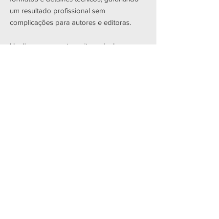
um resultado profissional sem
complicações para autores e editoras.
Um livro representa muito mais do que
páginas impressas. É o resultado de uma
ideia, uma história e muitas horas de
dedicação. Por isso, todo projeto é
conduzido com responsabilidade,
cuidado e atenção aos detalhes.
Seja para lançar o primeiro livro ou para
produzir coleções completas em escala
editorial, a iPrint reúne experiência,
estrutura e compromisso com a qualidade
para entregar obras com padrão
profissional.
Fale agora com um consutor