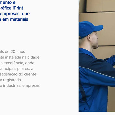
mento e
áfica iPrint
a empresas que
e em materiais
ais de 20 anos
tá instalada na cidade
la excelência, onde
incipais pilares, a
atisfação do cliente.
 registrada,
a indústrias, empresas