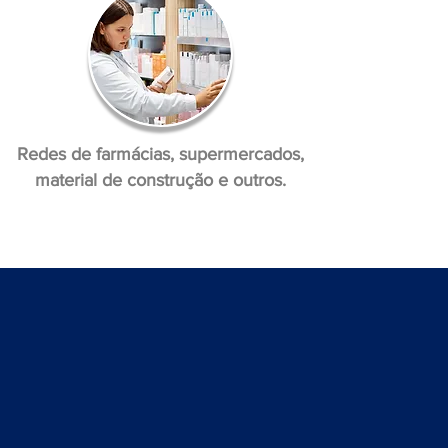
Redes de farmácias, supermercados,
material de construção e outros.